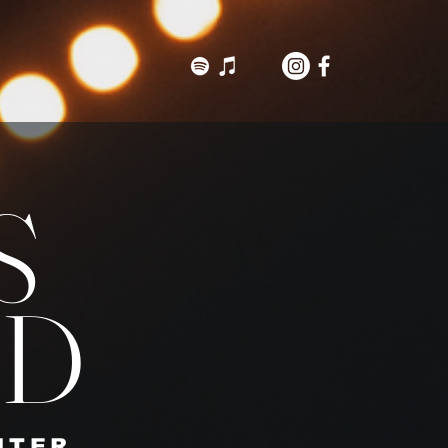
S
RD
ITER