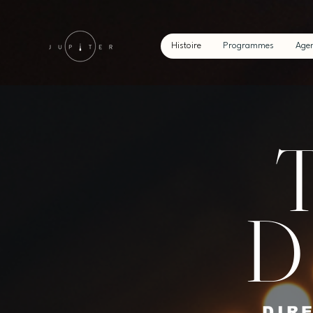
Histoire
Programmes
Age
D
DIR