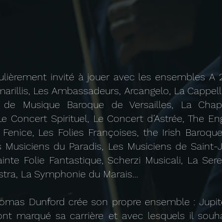
lièrement invité à jouer avec les ensembles A 2
marillis, Les Ambassadeurs, Arcangelo, La Cappell
e de Musique Baroque de Versailles, La Chap
e Concert Spirituel, Le Concert d’Astrée, The En
Fenice, Les Folies Françoises, the Irish Baroqu
 Musiciens du Paradis, Les Musiciens de Saint-J
inte Folie Fantastique, Scherzi Musicali, La Sere
stra, La Symphonie du Marais…
homas Dunford crée son propre ensemble : Jupiter,
ont marqué sa carrière et avec lesquels il sou