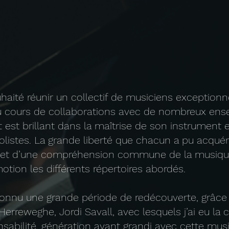
ouhaité réunir un collectif de musiciens exceptionn
au cours de collaborations avec de nombreux ens
et est brillant dans la maîtrise de son instrument 
stes. La grande liberté que chacun a pu acquérir 
e et d’une compréhension commune de la musiqu
otion les différents répertoires abordés.
nnu une grande période de redécouverte, grâce 
Herreweghe, Jordi Savall, avec lesquels j’ai eu la c
sabilité, génération ayant grandi avec cette musi